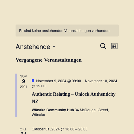
Es sind keine anstehenden Veranstaltungen vorhanden.
Anstehende
Veranstal
Verans
Suche
Liste
Ansich
Datum
Suche
Vergangene Veranstaltungen
wählen.
Naviga
und
NOV.
Ansichten
9
Hervorgehoben
November 9, 2024 @ 09:00
–
November 10, 2024
@ 19:00
2024
Navigatio
Authentic Relating – Unlock Authenticity
NZ
Wānaka Community Hub
34 McDougall Street,
Wānaka
Oktober 31, 2024 @ 18:00
–
20:00
OKT.